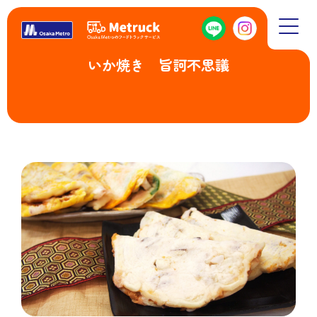
いか焼き 旨訶不思議