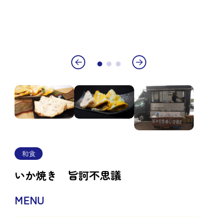
和食
いか焼き 旨訶不思議
MENU