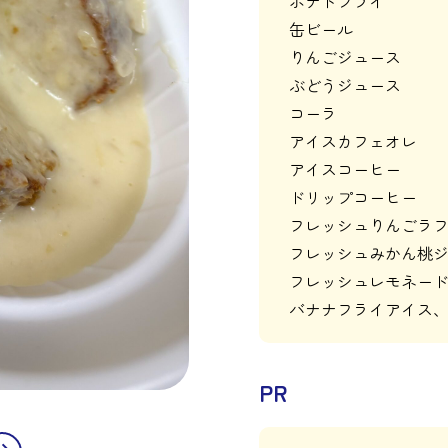
ポテトフライ
缶ビール
りんごジュース
ぶどうジュース
コーラ
アイスカフェオレ
アイスコーヒー
ドリップコーヒー
フレッシュりんごラ
フレッシュみかん桃
フレッシュレモネー
バナナフライアイス
PR