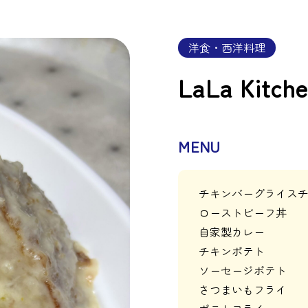
洋食・西洋料理
LaLa Kitch
MENU
チキンバーグライス
ローストビーフ丼
自家製カレー
チキンポテト
ソーセージポテト
さつまいもフライ