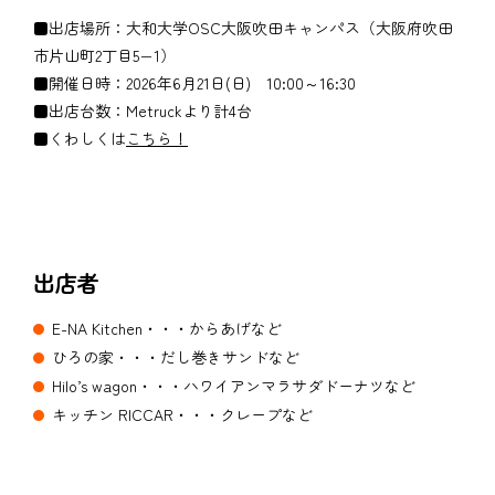
■出店場所：大和大学OSC大阪吹田キャンパス（大阪府吹田
市片山町2丁目5−1）
■開催日時：2026年6月21日(日) 10:00～16:30
■出店台数：Metruckより計4台
■くわしくは
こちら！
出店者
E-NA Kitchen・・・からあげなど
ひろの家・・・だし巻きサンドなど
Hilo’s wagon・・・ハワイアンマラサダドーナツなど
キッチン RICCAR・・・クレープなど