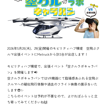
2026年5月28(木)、29(金)開催のモビリティハブ横堤 空飛ぶク
ルマ出張イベントにMetruckから計3台が出店します！
モビリティハブ横堤で、出張イベント『空クルラボキャラバ
ン』を開催します📢
空クルラボキャラバンではVR機器にて臨場感あふれる空飛ぶ
クルマへの疑似飛行体験や過去のフライト映像の展示をいた
します😎✨
こちらのイベントは予約が不要なので、よければふらっと立
ち寄ってみてくださいね🙌